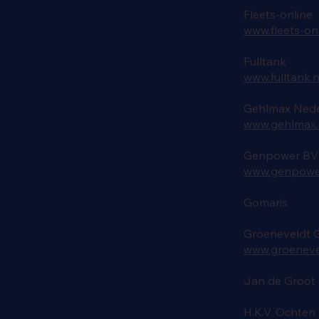
Fleets-online
www.fleets-on
Fulltank
www.fulltank.n
Gehlmax Nede
www.gehlmax.
Genpower BV
www.genpower
Gomaris
Groeneveldt G
www.groenevel
Jan de Groot
H.K.V. Ochten 