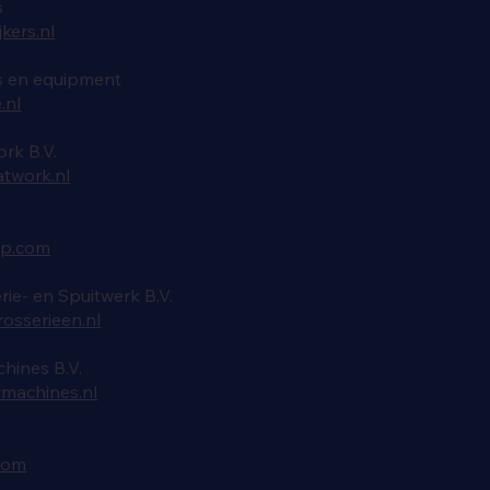
s
kers.nl
 en equipment
.nl
rk B.V.
twork.nl
up.com
rie- en Spuitwerk B.V.
rosserieen.nl
ines B.V.
machines.nl
com