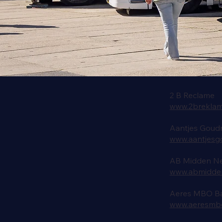
2 B Reclame
www.2brekla
Aantjes Goud
www.aantjesgo
AB Midden N
www.abmidden
Aeres MBO B
www.aeresmbo