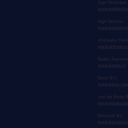
Agri Techniek
www.agritechn
Agri Service
www.agriservi
Ahlmann Ned
www.ahlmann.
Baars Aanneme
www.baars.nl
Beco B.V.
www.beco-via
van de Beek 
www.maasvan
Bevazet BV
www.bevazet.