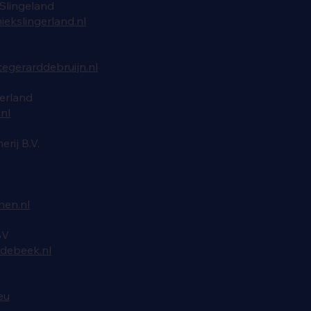
 Slingeland
iekslingerland.nl
cegerarddebruijn.nl
erland
nl
rij B.V.
nen.nl
BV
debeek.nl
eu