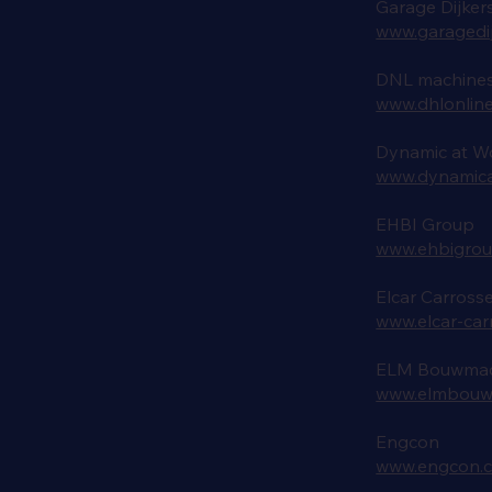
Garage Dijker
www.garagedij
DNL machines
www.dhlonline
Dynamic at Wo
www.dynamica
EHBI Group
www.ehbigro
Elcar Carrosse
www.elcar-car
ELM Bouwmach
www.elmbouw
Engcon
www.engcon.