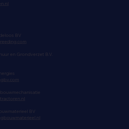
n.nl
rdeloos BV
reeding.com
uur en Grondverzet B.V.
nergies
ogbv.com
bouwmechanisatie
ractoren.nl
ouwmaterieel BV
gbouwmaterieel.nl