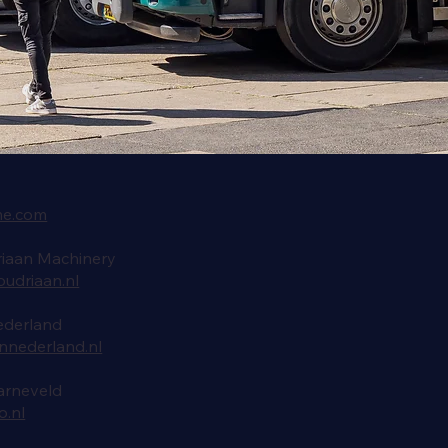
me.com
riaan Machinery
udriaan.nl
ederland
nederland.nl
arneveld
.nl