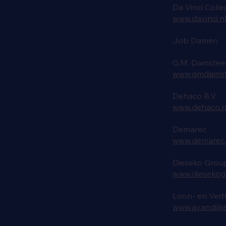
Da Vinci Colle
www.davinci.n
Job Damen
G.M. Damstee
www.gmdamst
Dehaco B.V.
www.dehaco.n
Demarec
www.demarec
Dieseko Group
www.diesekog
Loon- en Verhu
www.avandijke