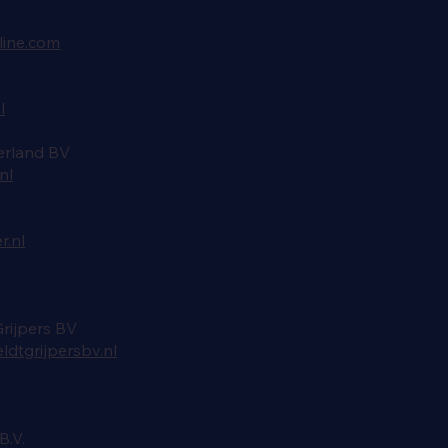
line.com
l
rland BV
nl
.nl
rijpers BV
dtgrijpersbv.nl
B.V.