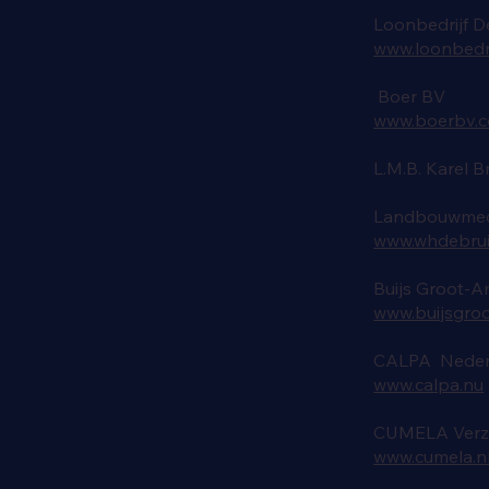
Loonbedrijf 
www.loonbedri
Boer BV
www.boerbv.
L.M.B. Karel 
Landbouwmech
www.whdebruij
Buijs Groot-
www.buijsgro
CALPA Nederl
www.calpa.nu
CUMELA Verz
www.cumela.n