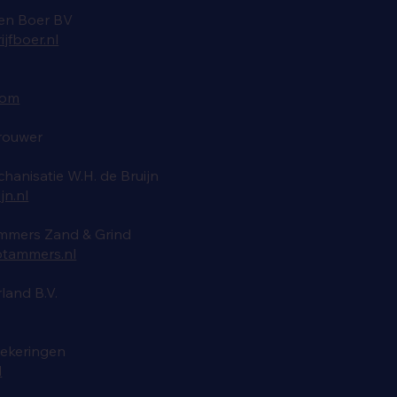
Den Boer BV
jfboer.nl
com
Brouwer
anisatie W.H. de Bruijn
n.nl
Ammers Zand & Grind
otammers.nl
and B.V.
ekeringen
l