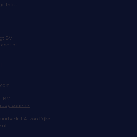
ge Infra
l
gt BV
eegt.nl
l
.com
 B.V.
roup.com/nl/
urbedrijf A. van Dijke
.nl