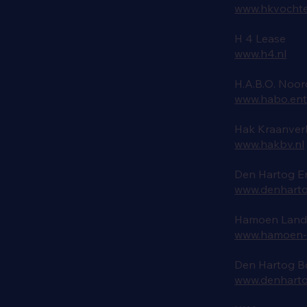
www.hkvochte
H 4 Lease
www.h4.nl
H.A.B.O. Noo
www.habo.ent
Hak Kraanverh
www.hakbv.nl
Den Hartog E
www.denhart
Hamoen Land
www.hamoen-t
Den Hartog B
www.denharto