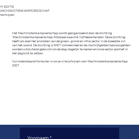
11ᵉ EDITIE
MACHINISTENKAMPIOENSCHAP
inschrijven
Het Machinistenkampioenschap wordt georganiseerd door de stichting
'Machinistenkampioenschap Alblasserwaard & Vijfheerenlanden. Deze stichting
heeft als doel het promoten van de groen-, grond en infra sector in de breedste zin
van het woord. De stichting is NIET commercieel en de inschrijfgelden/sponsorgelden
worden uitsluitend gebruikt om de dag mogelijk te maken en onze sector positief in
het daglicht te zetten.
Vul onderstaand formulier in om je in te schrijven voor Machinistenkampioenschap
2027.
Voornaam
*